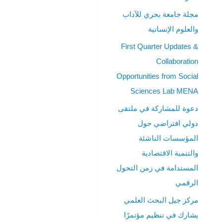
العالي
مجلة جامعة بحري للآداب
جامعة
الإسراء
والعلوم الإنسانية
تعلن
First Quarter Updates &
انطلاق
المؤتمر
Collaboration
العلمي
Opportunities from Social
“واقع
Sciences Lab MENA
ومستقبل
التعليم
دعوة للمشاركة في ملتقى
الإلكتروني
دولي افتراضي حول
في
المؤسسات الناشئة
ضوء
انتشار
والتنمية الاقتصادية
جائحة
المستدامة في زمن التحول
كورونا”
الرقمي
18
مركز جيل البحث العلمي
و19
يشارك في تنظيم مؤتمرًا
|08|