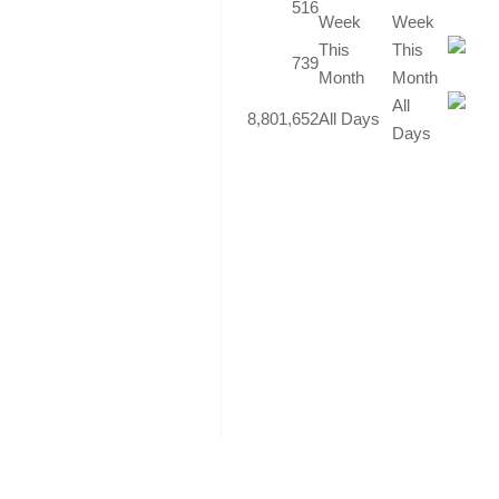
516
محاور
Week
رئيسة
This
739
وهي:
Month
أولاً:
8,801,652
All Days
واقع
التعليم
الإلكتروني
في
مؤسسات
التعليم
العالي
الفلسطينية،
ويتضمن:
1.
دور
التعليم
الإلكتروني
في