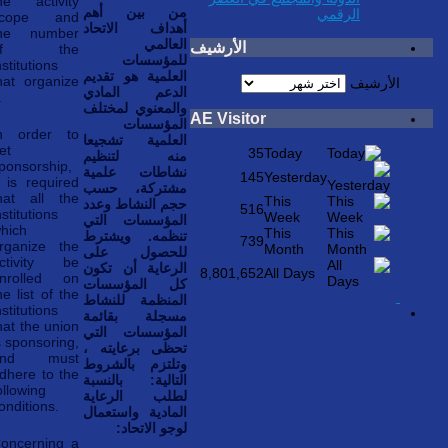
he activity
من بين أهم
الرقمي
scope and
أهداف الاتحاد
he number
العالمي
الأرشيف
of the
للمؤسسات
nstitutions
العلمية هو تقديم
hat organize
الأرشيف
الدعم المادي
.
والمعنوي لمختلف
AE Visitor
المؤسسات
n order to
العلمية تشجيعا
et
35
Today
منه لتنظيم
ponsorship,
نشاطات علمية
145
Yesterday
t is required
مشتركة،
حسب
hat all the
This
حجم النشاط وعدد
516
nstitutions
Week
المؤسسات التي
hich
This
تنظمه
. ويشترط
739
rganize the
Month
للحصول على
ctivity be
الرعاية أن تكون
8,801,652
All Days
nrolled on
كل المؤسسات
he list of the
المنظمة للنشاط
nstitutions
مسجلة بقائمة
hat the union
المؤسسات التي
s sponsoring,
تحظى برعايته ،
and must
وتلتزم بالشروط
dhere to the
التالية: بالنسبة
ollowing
لطلب الرعاية
onditions.
المادية واستعمال
لوجو الاتحاد:
oncerning a