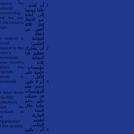
equest for
أن يٌقدم
aterial
طلبا رسميا
ponsorship
إلى أمانة
nd the use
سر الاتحاد
f the Union’s
قبل ثلاثة
ogo.
أشهر من
انعقاد
o submit a
النشاط
ormal
العلمي؛
equest to the
أن يشترك
nion’s
بتنظيم هذا
ecretariat
النشاط
hree months
ثلاث
efore the
مؤسسات
cientific
علمية على
ctivity is
الأقل ؛
onvened.
أن لا تكون
إحدى هذه
المؤسسات
t least three
قد حصلت
cientific
على دعم
nstitutions
ماديا خلال
must be
السنة
nvolved in
الجارية
he
لتقديم
rganization
الطلب.
f this activity.
أن يكون