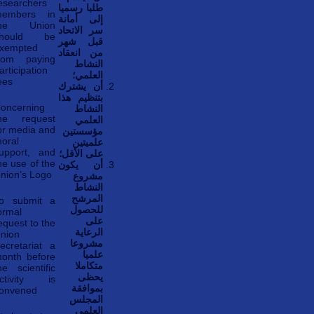
esearchers
طلبا رسميا
embers in
إلى أمانة
the Union
سر الاتحاد
should be
قبل شهر
xempted
من انعقاد
rom paying
النشاط
articipation
العلمي؛
ees
أن يشترك
بتنظيم هذا
oncerning
النشاط
he request
العلمي
or media and
مؤسستين
oral
علميتين
upport, and
على الأقل؛
he use of the
أن يكون
nion’s Logo
مشروع
النشاط
المرشح
o submit a
للحصول
ormal
على
equest to the
الرعاية
nion
مشروعا
ecretariat a
علميا
onth before
متكاملا
he scientific
يحظى
ctivity is
بموافقة
onvened
المجلس
العلمي