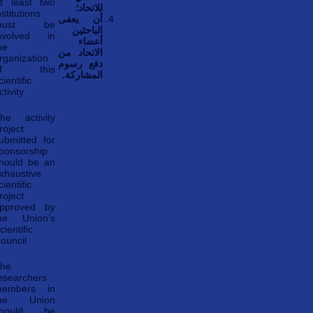
t least two
للاتحاد؛
nstitutions
أن يعفى
must be
الباحثين
nvolved in
أعضاء
he
الاتحاد من
rganization
دفع رسوم
of this
المشاركة.
cientific
ctivity
he activity
roject
ubmitted for
ponsorship
hould be an
xhaustive
cientific
roject
pproved by
he Union’s
cientific
ouncil
he
esearchers
embers in
the Union
should be