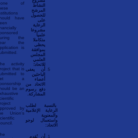
مشروع
None of
النشاط
hese
المرشح
nstitutions
للحصول
hould have
على
een
الرعاية
inancially
مشروعا
ponsored
علميا
uring the
متكاملا
year the
يحظى
pplication is
بموافقة
ubmitted.
المجلس
العلمي
he activity
للاتحاد؛
roject that is
أن يعفى
ubmitted to
الباحثين
get a
أعضاء
ponsorship
الاتحاد من
hould be an
دفع رسوم
xhaustive
المشاركة.
cientific
roject
بالنسبة لطلب
pproved by
الرعاية الإعلامية
he Union’s
والمعنوية
cientific
واستعمال لوجو
ouncil.
الاتحاد:
he
أن يٌقدم