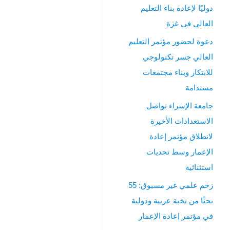
والعلوم
دوليًا لإعادة بناء التعليم
الإنسانية.
العالي في غزة
وقد
صدر
دعوة لحضور مؤتمر التعليم
لها
العالي جسر تكنولوجي
حتى
للابتكار وبناء مجتمعات
الآن
إثنا
مستدامة
عشر
جامعة الإسراء تواصل
عدداً.
وتنشر
الاستعدادات الأخيرة
لمؤلفين
لانطلاق مؤتمر إعادة
داخل
الإعمار وسط تحديات
وخارج
استثنائية
السودان.
زخم علمي غير مسبوق: 55
أنقر
بحثًا من نخبة عربية ودولية
هنا
في مؤتمر إعادة الإعمار
للتحميل