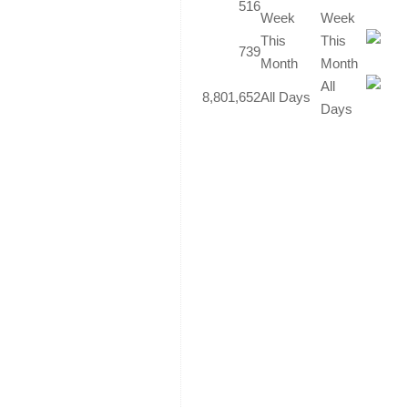
516
Week
This
739
Month
8,801,652
All Days
Bookmark
the
.
permalink
«
البيان
First
الختامي