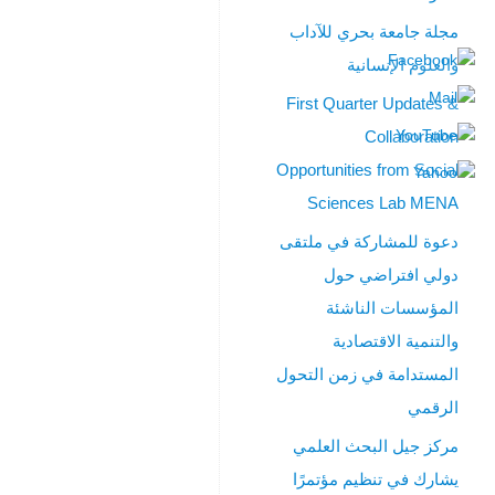
العلمي
مجلة جامعة بحري للآداب
في
والعلوم الإنسانية
جامعة
بحري.
First Quarter Updates &
تهدف
Collaboration
إلى
إتاحة
Opportunities from Social
الفرصة
Sciences Lab MENA
للباحثين
دعوة للمشاركة في ملتقى
لنشر
البحوث
دولي افتراضي حول
والأوراق
المؤسسات الناشئة
العلمية
والتنمية الاقتصادية
والمقالات
القصيرة
المستدامة في زمن التحول
التي
الرقمي
تغطِّي
مركز جيل البحث العلمي
مجالات
الآداب
يشارك في تنظيم مؤتمرًا