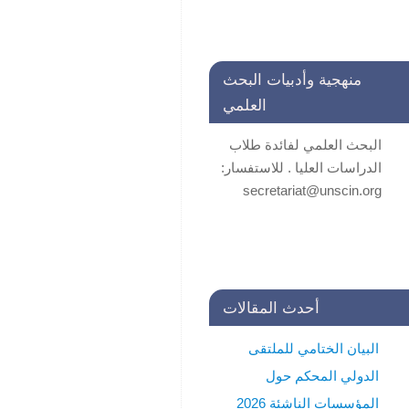
مجلة
جامعة
منهجية وأدبيات البحث
التسجيل مستمر في الحلقات
بحري
العلمي
التكونية في منهجية وأدبيات
للآداب
البحث العلمي لفائدة طلاب
والعلوم
الدراسات العليا . للاستفسار:
الإنسانية
secretariat@unscin.org
هي
مجلة
علمية
محكَّمة
نصف
أحدث المقالات
سنوية
تصدر
البيان الختامي للملتقى
عن
الدولي المحكم حول
عمادة
البحث
المؤسسات الناشئة 2026