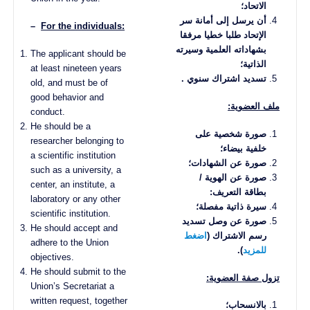
الاتحاد؛
أن يرسل إلى أمانة سر
–
For the individuals:
الإتحاد طلبا خطيا مرفقا
بشهاداته العلمية وسيرته
The applicant should be
الذاتية؛
at least nineteen years
تسديد اشتراك سنوي
.
old, and must be of
good behavior and
ملف العضوية
:
conduct.
He should be a
صورة شخصية على
researcher belonging to
خلفية بيضاء؛
a scientific institution
صورة عن الشهادات؛
such as a university, a
صورة عن الهوية /
center, an institute, a
بطاقة التعريف
:
laboratory or any other
سيرة ذاتية مفصلة؛
scientific institution.
صورة عن وصل تسديد
He should accept and
رسم الاشتراك
(
اضغط
adhere to the Union
للمزيد
).
objectives.
He should submit to the
تزول صفة العضوية
:
Union’s Secretariat a
written request, together
بالانسحاب؛