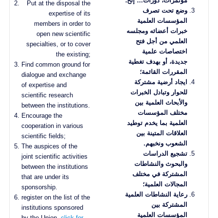
مؤتمرات، دورات… إلخ؛
Put at the disposal the
وضع تحت تصرف
expertise of its
المؤسسات العلمية
members in order to
خبرات أعضائه ومجلسه
open new scientific
العلمي من أجل فتح
specialties, or to cover
اختصاصات علمية
the existing;
جديدة، أو بهدف تغطية
Find common ground for
المقررات القائمة؛
dialogue and exchange
ايجاد أرضية مشتركة
of expertise and
للحوار وتبادل الخبرات
scientific research
والأبحاث العلمية بين
between the institutions.
مختلف المؤسسات
Encourage the
العلمية بما يخدم توطيد
cooperation in various
العلاقات المتينة بين
scientific fields;
الشعوب ونخبهم
.
The auspices of the
تشجيع الدراسات
joint scientific activities
والبحوث والنشاطات
between the institutions
المشتركة في مختلف
that are under its
المجالات العلمية؛
sponsorship.
رعاية النشاطات العلمية
register on the list of the
المشتركة بين
institutions sponsored
المؤسسات العلمية
by the Union.
click for