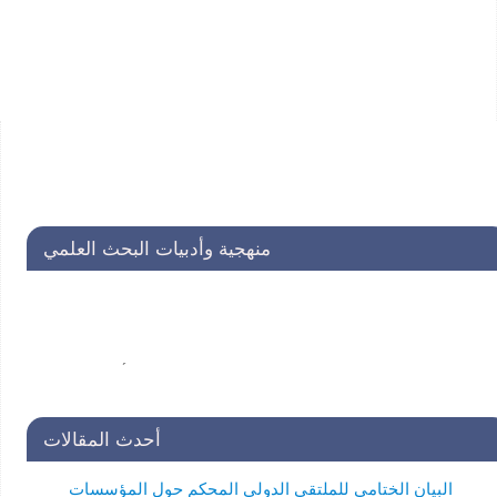
منهجية وأدبيات البحث العلمي
التسجيل مستمر في الحلقات التكونية في منهجية وأدبيات البحث
العلمي لفائدة طلاب الدراسات العليا . للاستفسار:
secretariat@unscin.org
أحدث المقالات
البيان الختامي للملتقى الدولي المحكم حول المؤسسات