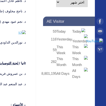
د. كاظم عادل أحمد 
د. ناجح مخلوف (جام
AE Visitor
د. نجم عبود مهدي 
59
Today
116
Yesterday
د. نورالدين الداود
This
59
Week
This
282
ثانيا /
لجنة التوصيات:
Month
8,801,195
All Days
د. بن عمروش فريدة (جامع
د. عبد المنعم عبد ا
– الأعضاء :