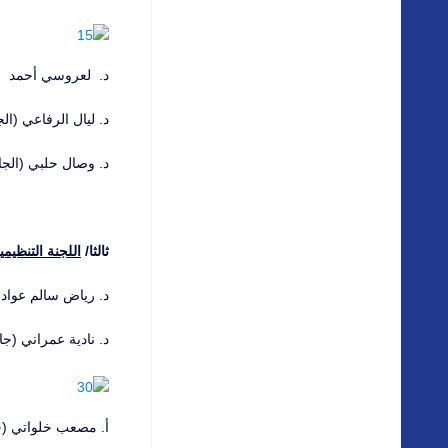
د. لعروسي أحمد (ا
د. ليال الرفاعي (الجا
د. وصال حلبي (الجامع
ثالثا/
اللجنة التنظيمي
د. رياض سالم عواد 
د. نادية عمراني (جامعة البل
أ. مصعب خلواتي (جا