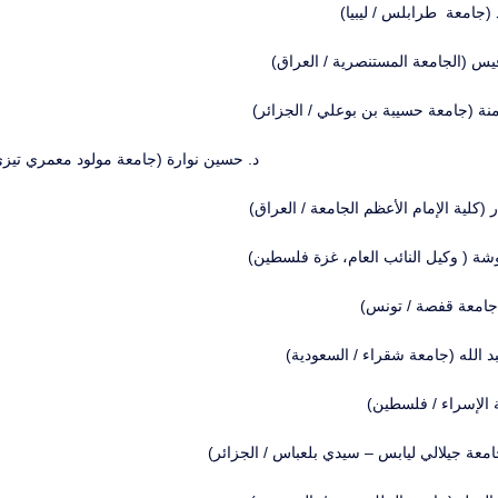
د (جامعة طرابلس / ليبيا)
س (الجامعة المستنصرية / العراق)
منة (جامعة حسيبة بن بوعلي / الجزائر)
د. حسين نوارة (جامعة مولود معمري تيزي
 (كلية الإمام الأعظم الجامعة / العراق)
شة ( وكيل النائب العام، غزة فلسطين)
(جامعة قفصة / تونس)
 الله (جامعة شقراء / السعودية)
 الإسراء / فلسطين)
معة جيلالي ليابس – سيدي بلعباس / الجزائر)