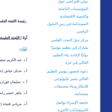
دولي افتراضي حول
المؤسسات الناشئة
والتنمية الاقتصادية
رئيسة اللجنة العل
المستدامة في زمن التحول
الرقمي
أولا
/
اللجنة العلمية 
مركز جيل البحث العلمي
يشارك في تنظيم مؤتمرًا
دوليًا لإعادة بناء التعليم
أ.د. عبد الكريم س
العالي في غزة
أ.د. عدنان عياش (
دعوة لحضور مؤتمر التعليم
العالي جسر تكنولوجي
أ. د. سليمان قوراري
للابتكار وبناء مجتمعات
أ.د. ماهر خضير راب
مستدامة
جامعة الإسراء تواصل
أ.د. مزياني فتيحة (ج
الاستعدادات الأخيرة