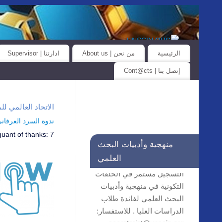
الرئيسية
من نحن | About us
ادارتنا | Supervisor
إتصل بنا | Cont@cts
الاتحاد العالمي للمؤسسات العلمية… iat@unscin.org
ندوة السرد العرفاني واله
quant of thanks:
7
منهجية وأدبيات البحث
العلمي
التسجيل مستمر في الحلقات
التكونية في منهجية وأدبيات
البحث العلمي لفائدة طلاب
الدراسات العليا . للاستفسار:
secretariat@unscin.org