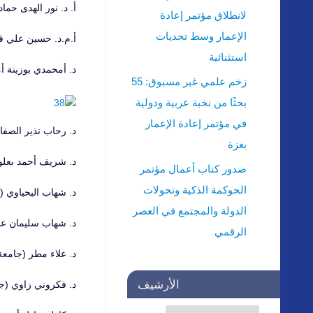
أ. د. نور الهدى حما
لانطلاق مؤتمر إعادة
الإعمار وسط تحديات
أ.م.د. حسين علي قي
استثنائية
د. أمحمدي بوزينة أ
زخم علمي غير مسبوق: 55
بحثًا من نخبة عربية ودولية
في مؤتمر إعادة الإعمار
د. رحاب نذير الصفار
بغزة
د. شريف أحمد بعلو
صدور كتاب أعمال مؤتمر
الحوكمة الذكية وتحولات
د. شهاب اليحياوي 
الدولة والمجتمع في العصر
د. شهاب سليمان عبد
الرقمي
د. علاء مطر (جامعة
الأرشيف
د. فكروني زاوي (جا