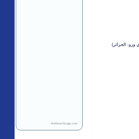
 وزو- الجزائر)
liveherechicago.com