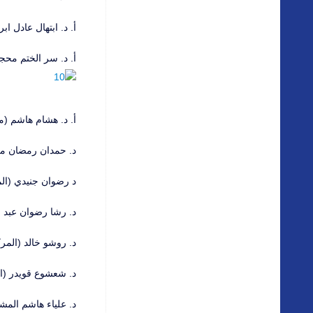
أ. د. ابتهال عادل ا
أ. د. سر الختم محج
أ. د. هشام هاشم (م
د. حمدان رمضان مح
د رضوان جنيدي (الم
د. رشا رضوان عبد الح
د. روشو خالد (المر
د. شعشوع قويدر (ال
د. علياء هاشم المش