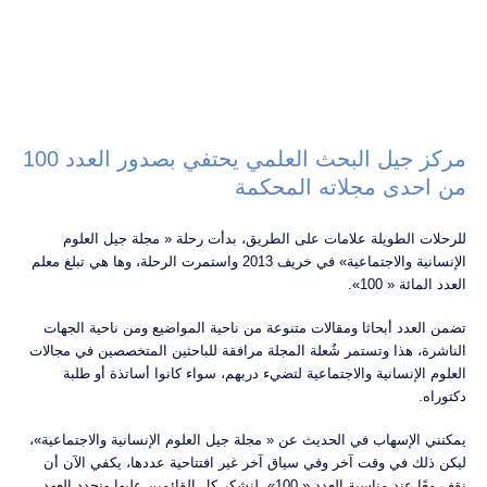
مركز جيل البحث العلمي يحتفي بصدور العدد 100
من احدى مجلاته المحكمة
للرحلات الطويلة علامات على الطريق، بدأت رحلة « مجلة جيل العلوم
الإنسانية والاجتماعية» في خريف 2013 واستمرت الرحلة، وها هي تبلغ معلم
العدد المائة « 100».
تضمن العدد أبحاثا ومقالات متنوعة من ناحية المواضيع ومن ناحية الجهات
الناشرة، هذا وتستمر شُعلة المجلة مرافقة للباحثين المتخصصين في مجالات
العلوم الإنسانية والاجتماعية لتضيء دربهم، سواء كانوا أساتذة أو طلبة
دكتوراه.
يمكنني الإسهاب في الحديث عن « مجلة جيل العلوم الإنسانية والاجتماعية»،
ليكن ذلك في وقت آخر وفي سياق آخر غير افتتاحية عددها، يكفي الآن أن
نقف معًا عند مناسبة العدد « 100»، لنشكر كل القائمين عليها ونجدد العهد