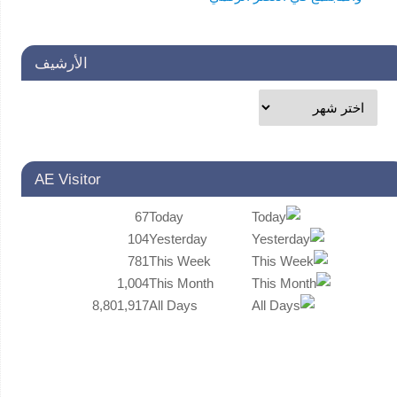
الأرشيف
AE Visitor
67
Today
104
Yesterday
781
This Week
1,004
This Month
8,801,917
All Days