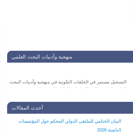
منهجية وأدبيات البحث العلمي
التسجيل مستمر في الحلقات التكونية في منهجية وأدبيات البحث
العلمي لفائدة طلاب الدراسات العليا . للاستفسار:
secretariat@unscin.org
أحدث المقالات
البيان الختامي للملتقى الدولي المحكم حول المؤسسات
الناشئة 2026