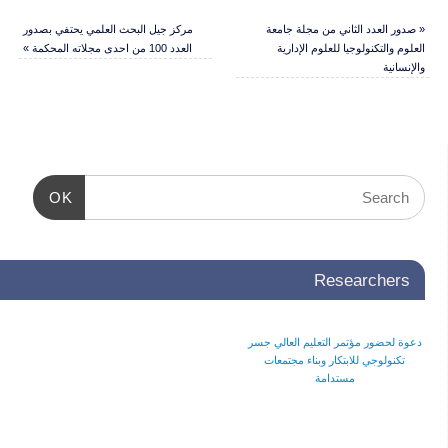
«
صدور العدد الثاني من مجلة جامعة
مركز جيل البحث العلمي يحتفي بصدور
العلوم والتكنولوجيا للعلوم الإدارية
العدد 100 من احدى مجلاته المحكمة
»
والإنسانية
OK
Researchers
دعوة لحضور مؤتمر التعليم العالي جسر
تكنولوجي للابتكار وبناء مجتمعات
مستدامة
جامعة الإسراء تواصل الاستعدادات
الأخيرة لانطلاق مؤتمر إعادة الإعمار
وسط تحديات استثنائية
دعوة للمشاركة في ملتقى دولي
دعوة للمشاركة في مؤتمر التعليم العالي