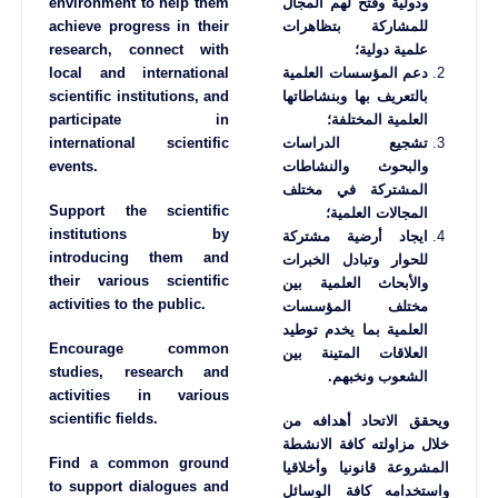
ودولية وفتح لهم المجال
environment to help them
للمشاركة بتظاهرات
achieve progress in their
علمية دولية؛
research, connect with
دعم المؤسسات العلمية
local and international
بالتعريف بها وبنشاطاتها
scientific institutions, and
العلمية المختلفة؛
participate in
تشجيع الدراسات
international scientific
والبحوث والنشاطات
events.
المشتركة في مختلف
Support the scientific
المجالات العلمية؛
institutions by
ايجاد أرضية مشتركة
introducing them and
للحوار وتبادل الخبرات
their various scientific
والأبحاث العلمية بين
activities to the public.
مختلف المؤسسات
العلمية بما يخدم توطيد
Encourage common
العلاقات المتينة بين
studies, research and
الشعوب ونخبهم.
activities in various
scientific fields.
ويحقق الاتحاد أهدافه من
خلال مزاولته كافة الانشطة
Find a common ground
المشروعة قانونيا وأخلاقيا
to support dialogues and
واستخدامه كافة الوسائل