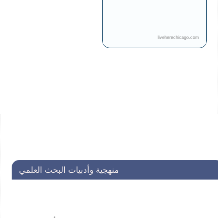
liveherechicago.com
منهجية وأدبيات البحث العلمي
التسجيل مستمر في الحلقات التكونية في منهجية وأدبيات البحث