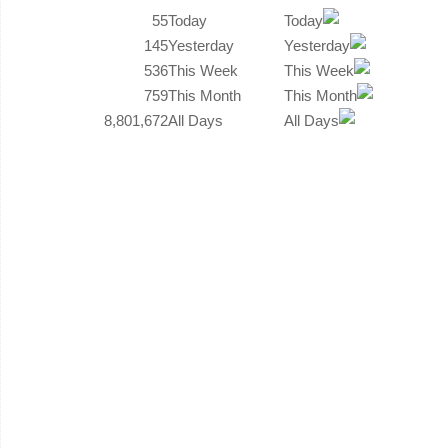
55
Today
145
Yesterday
536
This Week
759
This Month
8,801,672
All Days