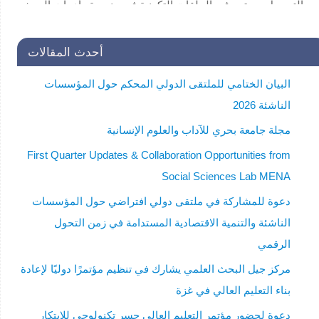
العلمي لفائدة طلاب الدراسات العليا . للاستفسار:
secretariat@unscin.org
أحدث المقالات
البيان الختامي للملتقى الدولي المحكم حول المؤسسات
الناشئة 2026
مجلة جامعة بحري للآداب والعلوم الإنسانية
First Quarter Updates & Collaboration Opportunities from
Social Sciences Lab MENA
دعوة للمشاركة في ملتقى دولي افتراضي حول المؤسسات
الناشئة والتنمية الاقتصادية المستدامة في زمن التحول
الرقمي
مركز جيل البحث العلمي يشارك في تنظيم مؤتمرًا دوليًا لإعادة
بناء التعليم العالي في غزة
دعوة لحضور مؤتمر التعليم العالي جسر تكنولوجي للابتكار