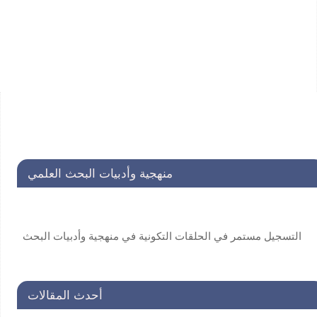
منهجية وأدبيات البحث العلمي
التسجيل مستمر في الحلقات التكونية في منهجية وأدبيات البحث
العلمي لفائدة طلاب الدراسات العليا . للاستفسار:
secretariat@unscin.org
أحدث المقالات