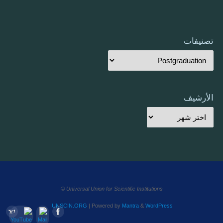
تصنيفات
الأرشيف
Universal Union for Scientific Institutions ©
UNSCIN.ORG
| Powered by
Mantra
&
WordPress.