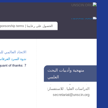
الحصول على رعايتنا | Sponsorship terms
الاتحاد العالمي للمؤسسات العلمية… iat@unscin.org
ندوة السرد العرفاني واله
quant of thanks:
7
التسجيل مستمر في الحلقات
منهجية وأدبيات البحث
التكونية في منهجية وأدبيات
العلمي
البحث العلمي لفائدة طلاب
الدراسات العليا . للاستفسار:
secretariat@unscin.org