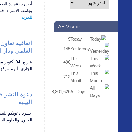
أصدرت عمادة البحث
بجامعة الإسراء- ف
للمزيد
→
AE Visitor
9
Today
اتفاقية تعاون
145
Yesterday
العلمي ودار 
This
490
بتاريخ 04 أكتوبر 
Week
الجاري، أبرم مركز
This
713
Month
8,801,626
All Days
دعوة للنشر في
البينية
يسرنا دعوتكم للنش
القانون والعلوم ال