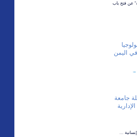
” عن فتح باب
لوجيا
 في اليمن
→
لة جامعة
الإدارية
لإنسانية …