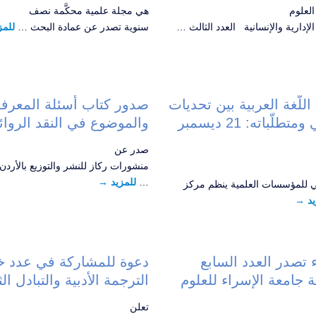
لعلوم
هي مجلة علمية محكَّمة نصف
الإدارية والإنسانية العدد الثالث …
سنوية تصدر عن عمادة البحث …
للمز
للّغة العربية بين تحديات
صدور كتاب أسئلة المعرفة
العصر الرّقمي ومتطلّباته: 21 ديسمبر
والموضوع في النقد الروائ
صدر عن
منشورات ركاز للنشر والتوزيع بالأردن
…
للمزيد
→
لمي للمؤسسات العلمية ينظم مركز
يد
→
 تصدر العدد السابع
دعوة للمشاركة في عدد 
جامعة الإسراء للعلوم
الترجمة الأدبية والتبادل ال
تعلن