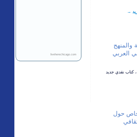
يد
→
 والمنهج
ي العربي
liveherechicago.com
، كتاب نقدي جديد
خاص حول
ثقافي