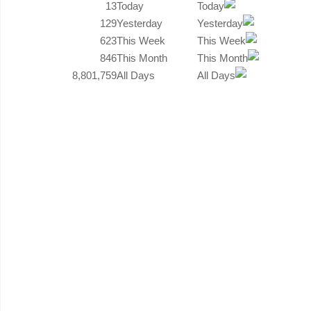
13
Today
129
Yesterday
623
This Week
846
This Month
8,801,759
All Days