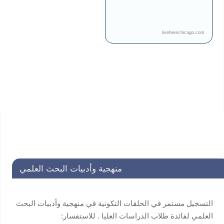
liveherechicago.com
منهجية وأدبيات البحث العلمي
التسجيل مستمر في الحلقات التكونية في منهجية وأدبيات البحث
العلمي لفائدة طلاب الدراسات العليا . للاستفسار:
secretariat@unscin.org