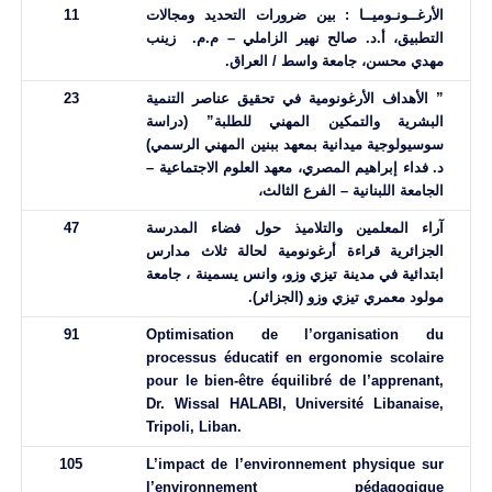
الأرغــونـوميــا : بين ضرورات التحديد ومجالات
11
التطبيق، أ.د. صالح نهير الزاملي – م.م. زينب
مهدي محسن، جامعة واسط / العراق.
” الأهداف الأرغونومية في تحقيق عناصر التنمية
23
البشرية والتمكين المهني للطلبة” (دراسة
سوسيولوجية ميدانية بمعهد ببنين المهني الرسمي)
د. فداء إبراهيم المصري، معهد العلوم الاجتماعية –
الجامعة اللبنانية – الفرع الثالث،
آراء المعلمين والتلاميذ حول فضاء المدرسة
47
الجزائرية قراءة أرغونومية لحالة ثلاث مدارس
ابتدائية في مدينة تيزي وزو، وانس يسمينة ، جامعة
مولود معمري تيزي وزو (الجزائر).
91
Optimisation de l’organisation du
processus éducatif en ergonomie scolaire
pour le bien-être équilibré de l’apprenant,
Dr. Wissal HALABI, Université Libanaise,
Tripoli, Liban
.
105
L’impact de l’environnement physique sur
l’environnement pédagogique