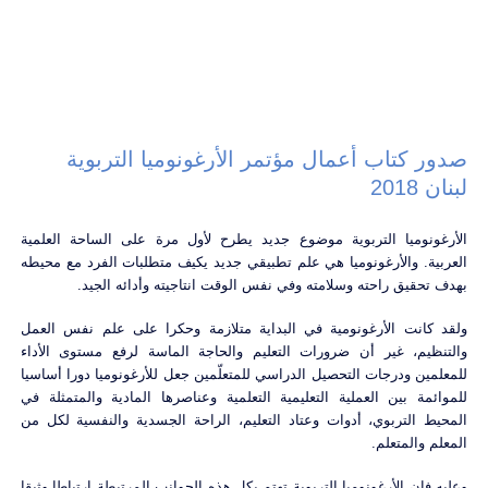
صدور كتاب أعمال مؤتمر الأرغونوميا التربوية
لبنان 2018
الأرغونوميا التربوية موضوع جديد يطرح لأول مرة على الساحة العلمية
العربية. والأرغونوميا هي علم تطبيقي جديد يكيف متطلبات الفرد مع محيطه
بهدف تحقيق راحته وسلامته وفي نفس الوقت انتاجيته وأدائه الجيد.
ولقد كانت الأرغونومية في البداية متلازمة وحكرا على علم نفس العمل
والتنظيم، غير أن ضرورات التعليم والحاجة الماسة لرفع مستوى الأداء
للمعلمين ودرجات التحصيل الدراسي للمتعلّمين جعل للأرغونوميا دورا أساسيا
للموائمة بين العملية التعليمية التعلمية وعناصرها المادية والمتمثلة في
المحيط التربوي، أدوات وعتاد التعليم، الراحة الجسدية والنفسية لكل من
المعلم والمتعلم.
وعليه فان الأرغونوميا التربوية تهتم بكل هذه الجوانب المرتبطة ارتباطا وثيقا