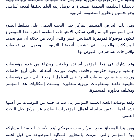
بالعملية التعليمية التعلمية، مسخرة ما توصل إليه العلم تحقيقا لهدف أساسي
وهو تحسين وتطوير المنظومة التربوية.
ومن باب الحرص المستمر لمركز جيل البحث العلمي على تسليط الضوء
على المواضيع الهامة والتي تحاكي الاحتياجات الملحة، اخترنا هذا الموضوع
ليكون موضوعا لمؤتمرنا السادس عشر والذي أردنا من خلاله أن يتم تحديد
المشكلات والعيوب التي تشوب أنظمتنا التربوية للوصول إلى توصيات
واقتراحات تساهم في النهوض بها.
وقد شارك في هذا المؤتمر أساتذة وباحثين ومدراء من عدة مؤسسات
جامعية وتربوية حكومية وخاصة، بحيث توزعت أشغاله اعلى أربع جلسات
وورشتين علميتين، سلطت الضوء على العوامل التربوية التي تبني مؤسسات
تعليمية فاعلة ومنظومات تربوية متطورة، ومست إشكاليات هذا المؤتمر
ومختلف محاوره المسطرة.
ولقد توصلت اللجنة العلمية للمؤتمر إلى صياغة جملة من التوصيات من أهمها
نشر أعماله ضمن سلسلة أعمال المؤتمرات الصادرة عن مركز جيل البحث
العلمي.
ومن هذا المنطلق يضع المركز تحت تصرفكم أهم الأبحاث العلمية المشاركة
بهذا المؤتمر والتي التزمت بالمعايير الشكلية الموضوعة من قبل لجنته