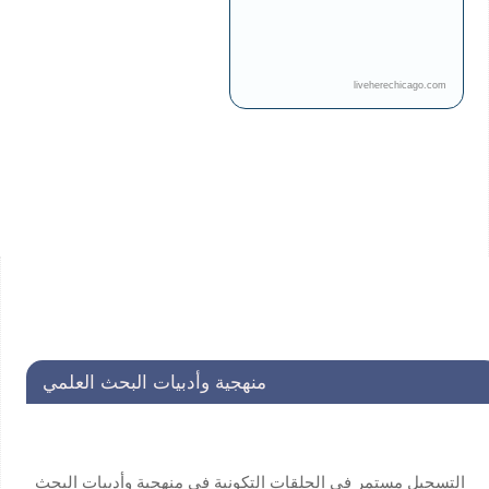
liveherechicago.com
منهجية وأدبيات البحث العلمي
التسجيل مستمر في الحلقات التكونية في منهجية وأدبيات البحث