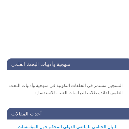
منهجية وأدبيات البحث العلمي
التسجيل مستمر في الحلقات التكونية في منهجية وأدبيات البحث
العلمي لفائدة طلاب الدراسات العليا . للاستفسار:
secretariat@unscin.org
أحدث المقالات
البيان الختامي للملتقى الدولي المحكم حول المؤسسات