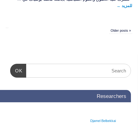
للمزيد
→
Older posts
«
OK
Researchers
Djamel Belbekkai