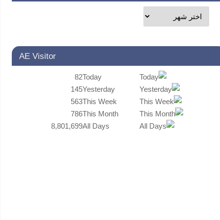
AE Visitor
82
Today
145
Yesterday
563
This Week
786
This Month
8,801,699
All Days