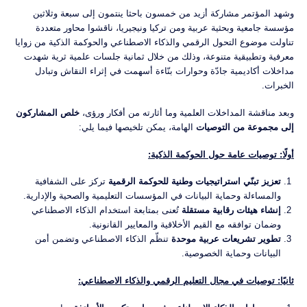
وشهد المؤتمر مشاركة أزيد من خمسون باحثا ينتمون إلى سبعة وثلاثين
مؤسسة جامعية وبحثية عربية ومن تركيا ونيجيريا، ناقشوا محاور متعددة
تناولت موضوع التحول الرقمي والذكاء الاصطناعي والحوكمة الذكية من زوايا
معرفية وتطبيقية متنوعة، وذلك من خلال ثمانية جلسات علمية ثرية شهدت
مداخلات أكاديمية جادّة وحوارات بنّاءة أسهمت في إثراء النقاش وتبادل
الخبرات.
وبعد مناقشة المداخلات العلمية وما أثارته من أفكار ورؤى،
خلص المشاركون
إلى مجموعة من التوصيات
الهامة، يمكن تلخيصها فيما يلي:
أولًا: توصيات عامة حول الحوكمة الذكية:
تعزيز تبنّي استراتيجيات وطنية للحوكمة الرقمية
تركز على الشفافية
والمساءلة وحماية البيانات في المؤسسات التعليمية والصحية والإدارية.
إنشاء هيئات رقابية مستقلة
تُعنى بمتابعة استخدام الذكاء الاصطناعي
وضمان توافقه مع القيم الأخلاقية والمعايير القانونية.
تطوير تشريعات عربية موحدة
تنظّم الذكاء الاصطناعي وتضمن أمن
البيانات وحماية الخصوصية.
ثانيًا: توصيات في مجال التعليم الرقمي والذكاء الاصطناعي: