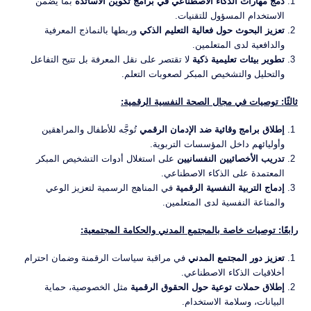
دمج مهارات الذكاء الاصطناعي في برامج تكوين الأساتذة
بما يضمن
الاستخدام المسؤول للتقنيات.
تعزيز البحوث حول فعالية التعليم الذكي
وربطها بالنماذج المعرفية
والدافعية لدى المتعلمين.
تطوير بيئات تعليمية ذكية
لا تقتصر على نقل المعرفة بل تتيح التفاعل
والتحليل والتشخيص المبكر لصعوبات التعلم.
ثالثًا: توصيات في مجال الصحة النفسية الرقمية:
إطلاق برامج وقائية ضد الإدمان الرقمي
تُوجَّه للأطفال والمراهقين
وأوليائهم داخل المؤسسات التربوية.
تدريب الأخصائيين النفسانيين
على استغلال أدوات التشخيص المبكر
المعتمدة على الذكاء الاصطناعي.
إدماج التربية النفسية الرقمية
في المناهج الرسمية لتعزيز الوعي
والمناعة النفسية لدى المتعلمين.
رابعًا: توصيات خاصة بالمجتمع المدني والحكامة المجتمعية:
تعزيز دور المجتمع المدني
في مراقبة سياسات الرقمنة وضمان احترام
أخلاقيات الذكاء الاصطناعي.
إطلاق حملات توعية حول الحقوق الرقمية
مثل الخصوصية، حماية
البيانات، وسلامة الاستخدام.