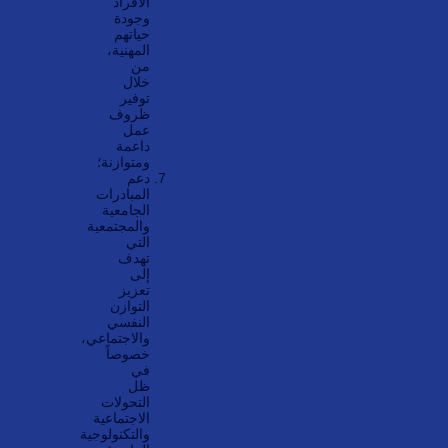
الأفراد
وجودة
حياتهم
المهنية،
من
خلال
توفير
ظروف
عمل
داعمة
ومتوازنة؛
دعم
المبادرات
الجامعية
والمجتمعية
التي
تهدف
إلى
تعزيز
التوازن
النفسي
والاجتماعي،
خصوصاً
في
ظل
التحولات
الاجتماعية
والتكنولوجية