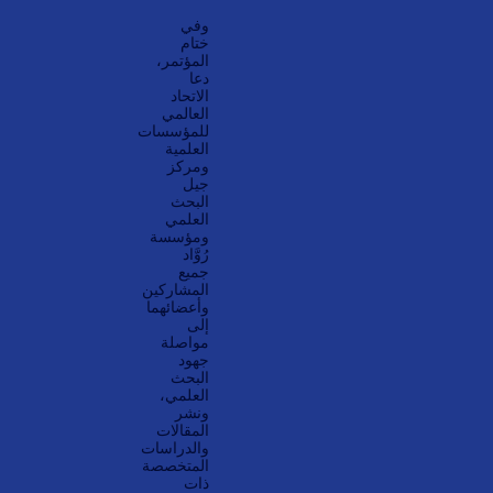
وفي
ختام
المؤتمر،
دعا
الاتحاد
العالمي
للمؤسسات
العلمية
ومركز
جيل
البحث
العلمي
ومؤسسة
رُوَّاد
جميع
المشاركين
وأعضائهما
إلى
مواصلة
جهود
البحث
العلمي،
ونشر
المقالات
والدراسات
المتخصصة
ذات