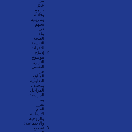
من
خلال
برامج
وقائية
وتدريبية
تسهم
في
بناء
الصحة
النفسية
للأفراد؛
إدماج
موضوع
التوازن
النفسي
في
المناهج
التعليمية
بمختلف
المراحل
الدراسية،
بما
يعزز
القيم
الإنسانية
والروحية
والاجتماعية؛
تشجيع