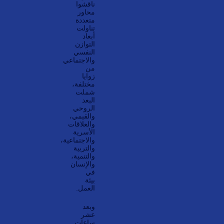
ناقشوا
محاور
متعددة
تناولت
أبعاد
التوازن
النفسي
والاجتماعي
من
زوايا
مختلفة،
شملت
البعد
الروحي
والقيمي،
والعلاقات
الأسرية
والاجتماعية،
والتربية
والتنمية،
والإنسان
في
بيئة
العمل.
وبعد
عشر
ساعات