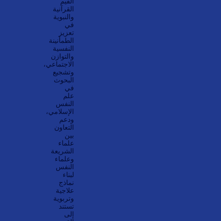
القيم
القرآنية
والنبوية
في
تعزيز
الطمأنينة
النفسية
والتوازن
الاجتماعي،
وتشجيع
البحوث
في
علم
النفس
الإسلامي،
ودعم
التعاون
بين
علماء
الشريعة
وعلماء
النفس
لبناء
نماذج
علاجية
وتربوية
تستند
إلى