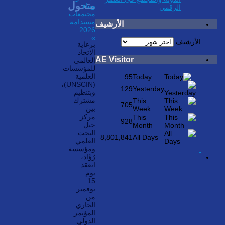
متحول
وبِناء
الرقمي
مجتمعات
مستدامة
الأرشيف
2026
»
الأرشيف
برعاية
الاتحاد
AE Visitor
العالمي
للمؤسسات
العلمية
95
Today
(UNSCIN)،
129
Yesterday
وبتنظيم
مشترك
This
705
بين
Week
مركز
This
928
جبل
Month
البحث
8,801,841
All Days
العلمي
ومؤسسة
رُوَّاد،
انعقد
يوم
15
نوفمبر
من
الجاري.
المؤتمر
الدولي