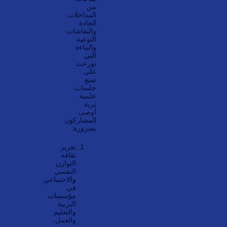
من
المداخلات
الجادة
والنقاشات
النوعية
والبناءة
التي
توزعت
على
تسع
جلسات
علمية
ثرية
أوصى
المشاركون
بضرورة:
تعزيز
ثقافة
التوازن
النفسي
والاجتماعي
في
مؤسسات
التربية
والتعليم
والعمل،