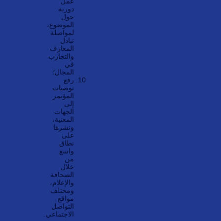
عمل
دورية
حول
الموضوع،
لمواصلة
تبادل
المعارف
والتجارب
في
المجال؛
رفع
توصيات
المؤتمر
إلى
الجهات
المعنية،
ونشرها
على
نطاق
واسع
من
خلال
الصحافة
والإعلام،
ومختلف
مواقع
التواصل
الاجتماعي.