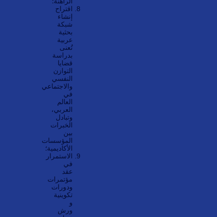
الراهنة؛
اقتراح
إنشاء
شبكة
بحثية
عربية
تُعنى
بدراسة
قضايا
التوازن
النفسي
والاجتماعي
في
العالم
العربي،
وتبادل
الخبرات
بين
المؤسسات
الأكاديمية؛
الاستمرار
في
عقد
مؤتمرات
ودورات
تكوينية
و
ورش