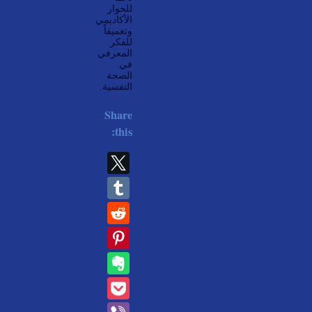
للحوار
الأكاديمي
وتعميقاً
للفكر
المعرفي
في
الصحة
النفسية.
Share
this: