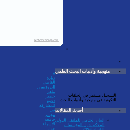
liveherechicago.com
منهجية وأدبيات البحث العلمي
«
زيارة
القاضي
البروفيسور
التسجيل مستمر في الحلقات
ماهر
التكونية في منهجية وأدبيات البحث
خضير
العلمي لفائدة طلاب الدراسات العليا
دعوة
. للاستفسار:
للمشاركة
secretariat@unscin.org
أحدث المقالات
في
مؤتمر
جامعة
البيان الختامي للملتقى الدولي
الإسراء
المحكم حول المؤسسات
حول
الناشئة 2026