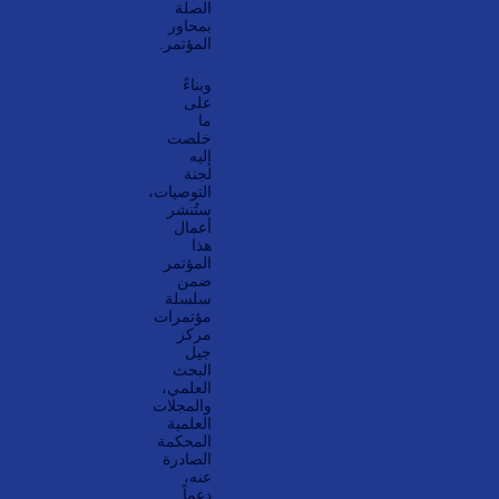
الصلة
بمحاور
المؤتمر.
وبناءً
على
ما
خلصت
إليه
لجنة
التوصيات،
ستُنشر
أعمال
هذا
المؤتمر
ضمن
سلسلة
مؤتمرات
مركز
جيل
البحث
العلمي،
والمجلات
العلمية
المحكمة
الصادرة
عنه،
دعماً