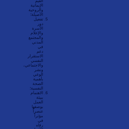
القيم
الإيمانية
والروحية
الأصيلة؛
تفعيل
دور
الأسرة
والإعلام
والمجتمع
المدني
في
دعم
الاستقرار
النفسي
والاجتماعي،
ونشر
الوعي
بأهمية
الصحة
النفسية؛
الاهتمام
ببيئة
العمل
بوصفها
عنصراً
مؤثراً
في
رفاه