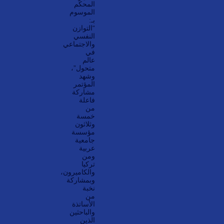
المحكّم
الموسوم
بـ:
“التوازن
النفسي
والاجتماعي
في
عالم
متحول”،
وشهد
المؤتمر
مشاركة
فاعلة
من
خمسة
وثلاثون
مؤسسة
جامعية
عربية
ومن
تركيا
والكاميرون،
وبمشاركة
نخبة
من
الأساتذة
والباحثين
الذين