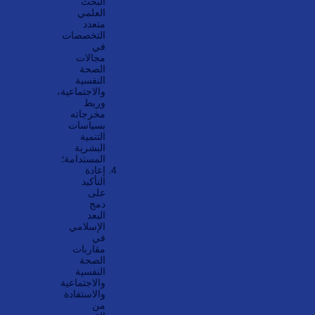
البحث
العلمي
متعدد
التخصصات
في
مجالات
الصحة
النفسية
والاجتماعية،
وربط
مخرجاته
بسياسات
التنمية
البشرية
المستدامة؛
إعادة
التأكيد
على
دمج
البعد
الإسلامي
في
مقاربات
الصحة
النفسية
والاجتماعية
والاستفادة
من