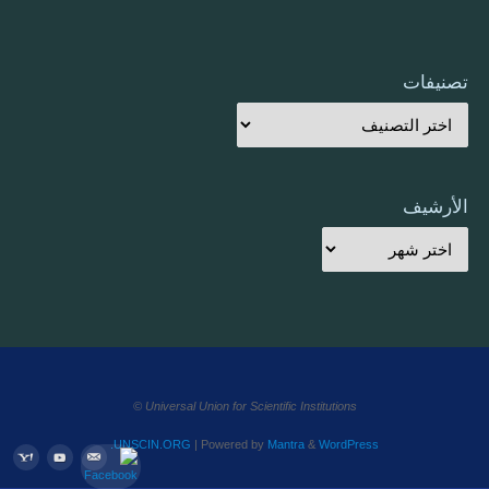
تصنيفات
الأرشيف
Universal Union for Scientific Institutions ©
UNSCIN.ORG
| Powered by
Mantra
&
WordPress.