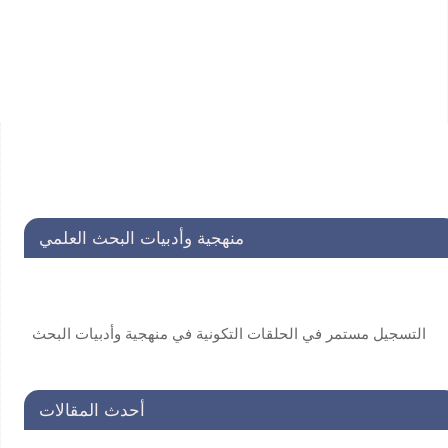
منهجية وأدبيات البحث العلمي
التسجيل مستمر في الحلقات التكونية في منهجية وأدبيات البحث
العلمي لفائدة طلاب الدراسات العليا . للاستفسار:
secretariat@unscin.org
أحدث المقالات