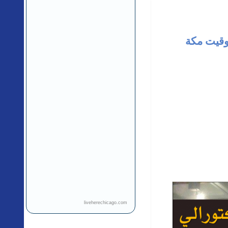
 27 |07| 2024 من الساعة 18:00 إلى 21:00 (بتوقيت مكة
liveherechicago.com