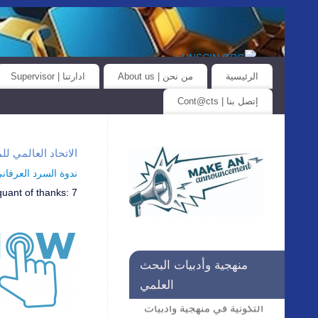
الرئيسية
من نحن | About us
ادارتنا | Supervisor
إتصل بنا | Cont@cts
الاتحاد العالمي للمؤسسات العلمية… iat@unscin.org
ندوة السرد العرفاني واله
quant of thanks:
7
منهجية وأدبيات البحث
التسجيل مستمر في الحلقات
العلمي
التكونية في منهجية وأدبيات
البحث العلمي لفائدة طلاب