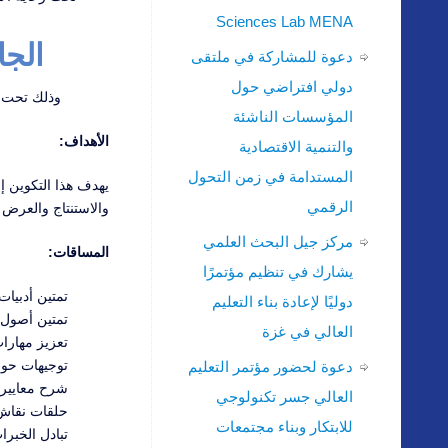
Sciences Lab MENA
الجا
دعوة للمشاركة في ملتقى
دولي افتراضي حول
وذلك تحت إ
المؤسسات الناشئة
الأهداف:
والتنمية الاقتصادية
المستدامة في زمن التحول
يهدف هذا التكوين إل
الرقمي
والاستنتاج والعرض 
مركز جيل البحث العلمي
المساقات:
يشارك في تنظيم مؤتمرًا
تمتين أدبيات
دوليًا لإعادة بناء التعليم
تمتين أصول ت
العالي في غزة
تعزيز مهارات
توجيهات حول 
دعوة لحضور مؤتمر التعليم
شرح معايير 
العالي جسر تكنولوجي
حلقات نقاش 
للابتكار وبناء مجتمعات
تبادل الخبرا