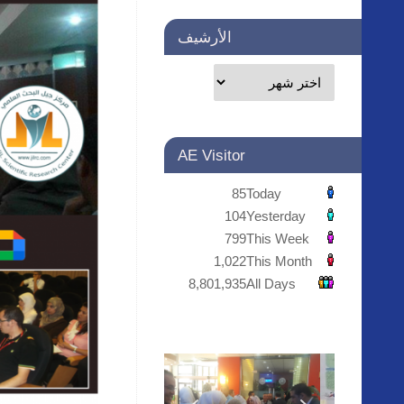
الأرشيف
AE Visitor
85
Today
104
Yesterday
799
This Week
1,022
This Month
8,801,935
All Days