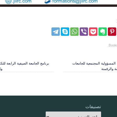
.
Book
مسؤولية المجتمعية للجامعات
ة والرقمنة
و26 و27 |07| 2024
تصنيفات