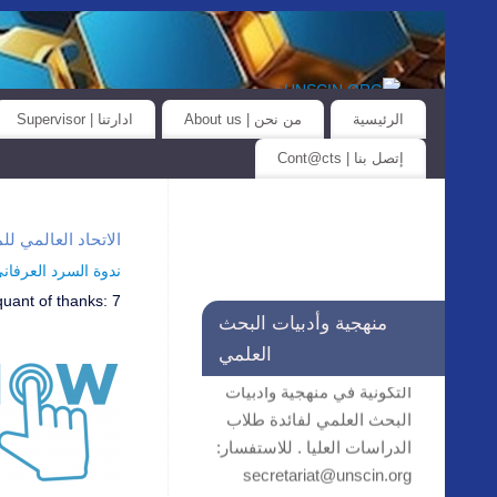
الرئيسية
من نحن | About us
ادارتنا | Supervisor
إتصل بنا | Cont@cts
الاتحاد العالمي للمؤسسات العلمية… iat@unscin.org
ندوة السرد العرفاني واله
quant of thanks:
7
منهجية وأدبيات البحث
التسجيل مستمر في الحلقات
العلمي
التكونية في منهجية وأدبيات
البحث العلمي لفائدة طلاب
الدراسات العليا . للاستفسار:
secretariat@unscin.org