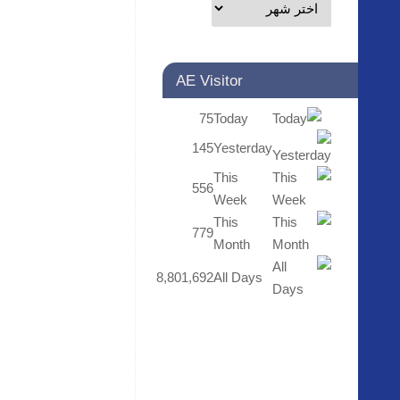
AE Visitor
75
Today
145
Yesterday
This
556
Week
This
779
Month
8,801,692
All Days