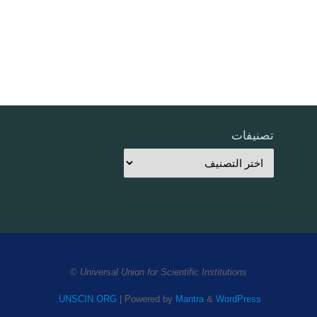
تصنيفات
Universal Union for Scientific Institutions ©
UNSCIN.ORG
| Powered by
Mantra
&
WordPress.