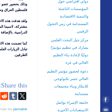
دولي افتراضي حول
وذلك بحضور عضو مجل
المؤسسات الناشئة
فلسطين العراق وس
والتنمية الاقتصادية
ولقد هدفت هذه الات
المستدامة في زمن التحول
مشتركة، لاسيما الم
الرقمي
الدراسية، بالإضافة 
مركز جيل البحث العلمي
كما تضمنت هذه الات
يشارك في تنظيم مؤتمرًا
تبادل الزيارات الع
دوليًا لإعادة بناء التعليم
الطرفين.
العالي في غزة
دعوة لحضور مؤتمر التعليم
العالي جسر تكنولوجي
Share this:
للابتكار وبناء مجتمعات
مستدامة
جامعة الإسراء تواصل
mark the
permalink
الاستعدادات الأخيرة