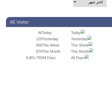
AE Visitor
46
Today
129
Yesterday
656
This Week
879
This Month
8,801,792
All Days