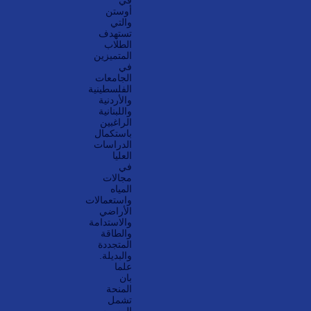
أوستن
والتي
تستهدف
الطلاب
المتميزين
في
الجامعات
الفلسطينية
والأردنية
واللبنانية
الراغبين
باستكمال
الدراسات
العليا
في
مجالات
المياه
واستعمالات
الأراضي
والاستدامة
والطاقة
المتجددة
والبديلة.
علما
بان
المنحة
تشمل
الرسوم