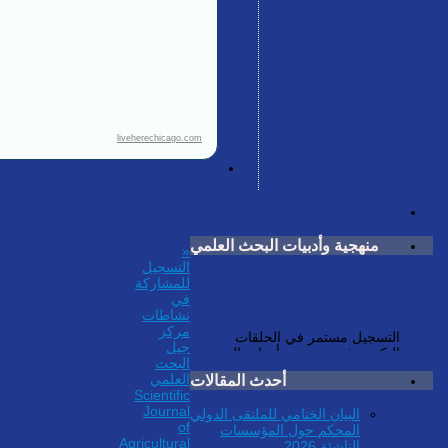
liveherechicago.com
منهجية وأدبيات البحث العلمي
«
التسجيل
للمشاركة
في
نشاطات
التسجيل مستمر في الحلقات
مركز
التكونية في منهجية وأدبيات البحث
جيل
العلمي لفائدة طلاب الدراسات العليا
البحث
. للاستفسار:
أحدث المقالات
العلمي
secretariat@unscin.org
Scientific
Journal
البيان الختامي للملتقى الدولي
of
المحكم حول المؤسسات
Agricultural
الناشئة 2026