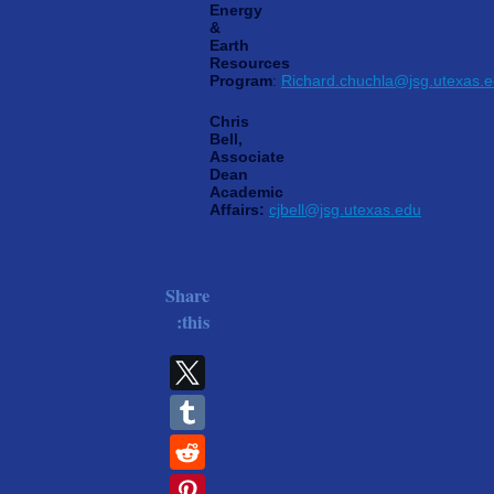
Energy
&
Earth
Resources
Program
:
Richard.chuchla@jsg.utexas.
Chris
Bell,
Associate
Dean
Academic
Affairs:
cjbell@jsg.utexas.edu
Share
this: