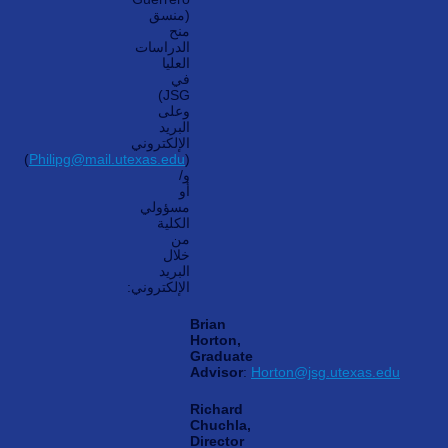
(منسق
منح
الدراسات
العليا
في
JSG)
وعلى
البريد
الإلكتروني
)
Philipg@mail.utexas.edu
(
و/
أو
مسؤولي
الكلية
من
خلال
البريد
الإلكتروني:
Brian
Horton,
Graduate
Advisor
:
Horton@jsg.utexas.edu
Richard
Chuchla,
Director