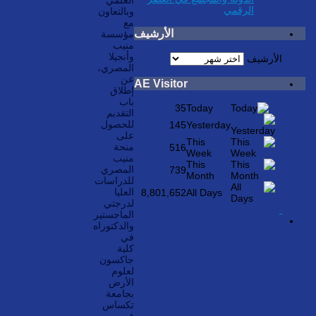
الرقمي
وبالتعاون
مع
الأرشيف
مؤسسة
منيب
وأنجيلا
الأرشيف
المصري،
عن
AE Visitor
إطلاق
باب
35
Today
التقديم
للحصول
145
Yesterday
على
This
منحة
516
Week
منيب
This
المصري
739
Month
للدراسات
العليا
8,801,652
All Days
لدرجتي
الماجستير
والدكتوراه
في
كلية
جاكسون
لعلوم
الأرض
بجامعة
تكساس
في