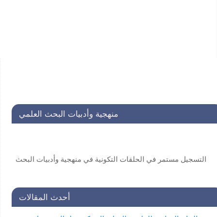
منهجية وأدبيات البحث العلمي
التسجيل مستمر في الحلقات التكونية في منهجية وأدبيات البحث
العلمي لفائدة طلاب الدراسات العليا . للاستفسار:
secretariat@unscin.org
أحدث المقالات