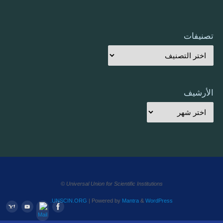
تصنيفات
الأرشيف
Universal Union for Scientific Institutions ©
UNSCIN.ORG
| Powered by
Mantra
&
WordPress.