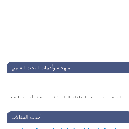
منهجية وأدبيات البحث العلمي
التسجيل مستمر في الحلقات التكونية في منهجية وأدبيات البحث
العلمي لفائدة طلاب الدراسات العليا . للاستفسار:
secretariat@unscin.org
أحدث المقالات