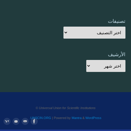
تصنيفات
الأرشيف
Universal Union for Scientific Institutions ©
UNSCIN.ORG
| Powered by
Mantra
&
WordPress.