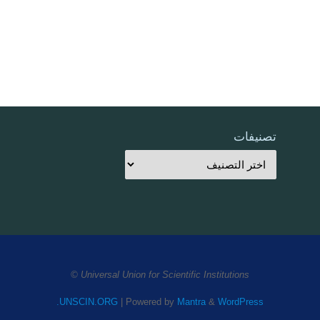
تصنيفات
Universal Union for Scientific Institutions ©
UNSCIN.ORG
| Powered by
Mantra
&
WordPress.