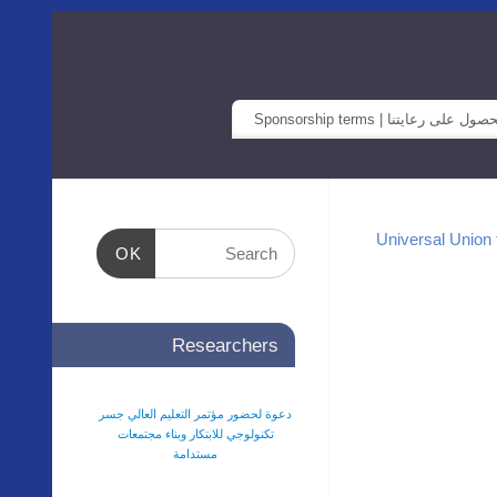
صول على رعايتنا | Sponsorship terms
OK
Researchers
دعوة لحضور مؤتمر التعليم العالي جسر
تكنولوجي للابتكار وبناء مجتمعات
مستدامة