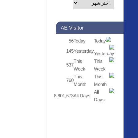
AE Visitor
56
Today
145
Yesterday
This
537
Week
This
760
Month
8,801,673
All Days