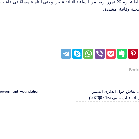
وسيستمر المعرض لغاية يوم 26 تموز يوميا من الساعة الثالثة عصرا وحتى الثامنة مساءً في قا
ية وقائية مشددة.
.
Book
ت: نقاش حول الذكرى الستين
Knowledge Empowerment Foundation
قيات جنيف (15|07|2020)