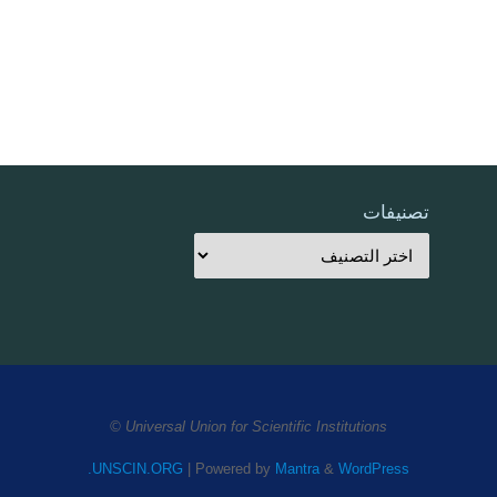
تصنيفات
Universal Union for Scientific Institutions ©
UNSCIN.ORG
| Powered by
Mantra
&
WordPress.