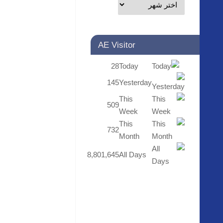
AE Visitor
28
Today
145
Yesterday
This
509
Week
This
732
Month
8,801,645
All Days