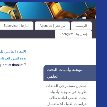
الرئيسية
من نحن | About us
ادارتنا | Supervisor
إتصل بنا | Cont@cts
الاتحاد العالمي للمؤسسات العلمية… iat@unscin.org
ندوة السرد العرفاني واله
quant of thanks:
7
منهجية وأدبيات البحث
العلمي
التسجيل مستمر في الحلقات
التكونية في منهجية وأدبيات
البحث العلمي لفائدة طلاب
الدراسات العليا . للاستفسار:
secretariat@unscin.org