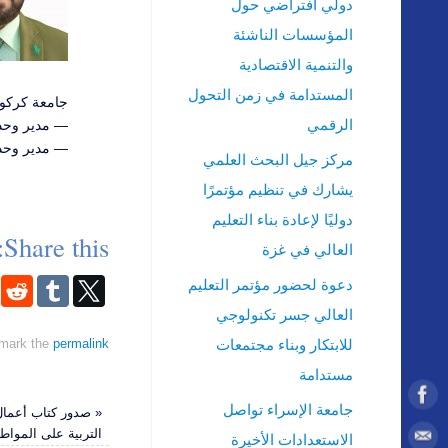
دولي افتراضي حول
المؤسسات الناشئة
والتنمية الاقتصادية
المستدامة في زمن التحول
جامعة كركوك/ العراق
الرقمي
— مدير وحدة ا
— مدير وحدة ا
مركز جيل البحث العلمي
يشارك في تنظيم مؤتمرًا
دوليًا لإعادة بناء التعليم
Share this:
العالي في غزة
دعوة لحضور مؤتمر التعليم
العالي جسر تكنولوجي
للابتكار وبناء مجتمعات
mark the
permalink
مستدامة
جامعة الإسراء تواصل
«
صدور كتاب أعمال 
التربية على المواط
الاستعدادات الأخيرة