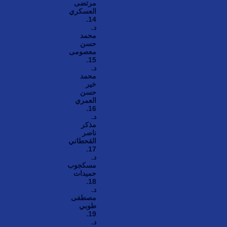
مرتضى
العسكري
14.
د.
محمد
حسن
معصومی
15.
د.
محمد
خير
حسن
العمري
16.
د.
مذكر
ناصر
القحطاني
17.
د.
مسكجوب
حميدات
18.
د.
مصطفى
طوبي
19.
د.