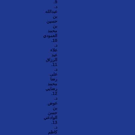
9.
د.
عبدالله
بن
حسين
بن
محمد
العمودي
10.
د.
علاء
عبد
الرزاق
11.
د.
علی
رضا
محمد
رضايي
12.
د.
عوض
بن
حسن
الوادعي
13.
د.
كاظم