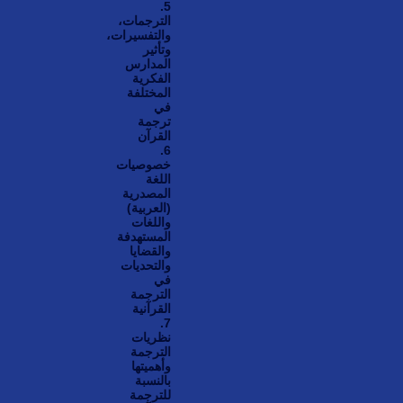
5.
الترجمات،
والتفسيرات،
وتأثير
المدارس
الفكرية
المختلفة
في
ترجمة
القرآن
6.
خصوصيات
اللغة
المصدرية
(العربية)
واللغات
المستهدفة
والقضايا
والتحديات
في
الترجمة
القرآنية
7.
نظريات
الترجمة
وأهميتها
بالنسبة
للترجمة