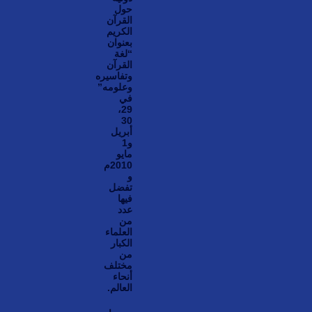
حول
القرآن
الكريم
بعنوان
“لغة
القرآن
وتفاسيره
وعلومه”
في
29،
30
أبريل
و1
مايو
2010م
و
تفضل
فيها
عدد
من
العلماء
الكبار
من
مختلف
أنحاء
العالم.