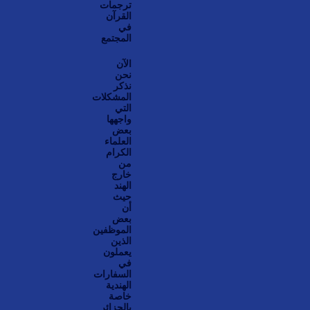
ترجمات
القرآن
في
المجتمع
الآن
نحن
نذكر
المشكلات
التي
واجهها
بعض
العلماء
الكرام
من
خارج
الهند
حيث
أن
بعض
الموظفين
الذين
يعملون
في
السفارات
الهندية
خاصة
بالجزائر