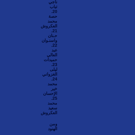
ناجي
تباب
20.
حصة
محمد
العكروش
21.
حـنان
واسنـوان
22.
عبد
العالي
حميدات
23.
ليلى
الغزواني
24.
محمد
خير
الإحسان
25.
محمد
سعيد
العكروش
ومن
الهنود