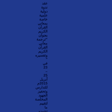
عقد
ندوة
دولية
علمية
خاصة
بمعاني
القرآن
الكريم
بعنوان
“ترجمة
معاني
القرآن
الكريم
وتفسيره
”
في
23
–
25
أبريل
2015م
للتدارس
وتحفيز
الجهود
المخلصة
لتقييم
ما
تشهده