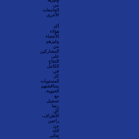
من
الجامعات
الأخرى
أكد
هؤلاء
الأعضاء
وغيرهم
من
المشاركين
على
النجاح
الكامل
في
كل
المستويات
بمناقشتهم
الحيوية،
مع
تسجيل
رضا
كل
الأطراف،
راجين
من
الله
تعالى