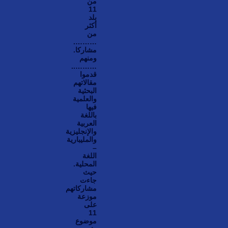
من
11
بلد
أكثر
من
……….
مشاركا.
ومنهم
………..
قدموا
مقالاتهم
البحثية
والعلمية
فيها
باللغة
العربية
والإنجليزية
والمليبارية
–
اللغة
المحلية.
حيث
جاءت
مشاركاتهم
موزعة
على
11
موضوع