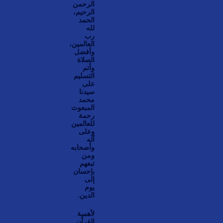
الرحمن
الرحيم،
الحمد
لله
رب
العالمين،
وأفضل
الصلاة
وأتم
التسليم
على
سيدنا
محمد
المبعوث
رحمة
للعالمين
وعلى
آله
وأصحابه
ومن
تبعهم
بإحسان
إلى
يوم
الدين.
لأهمية
القرآن