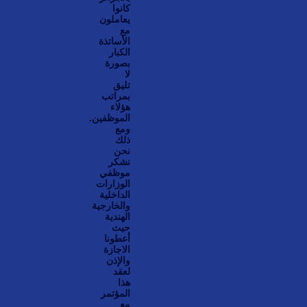
كانوا
يعاملون
مع
الأساتذة
الكبار
بصورة
لا
تليق
بمراتب
هؤلاء
الموظفين.
ومع
ذلك
نحن
نشكر
موظفي
الوزارات
الداخلية
والخارجية
الهندية
حيث
أعطونا
الاجازة
والإذن
لعقد
هذا
المؤتمر
مع