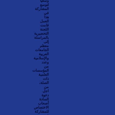
وسعيا
لتوسع
المشاركة
في
هذا
العمل
قامت
اللجنة
التحضيرية
بالمراسلة
إلى
معظم
الجامعات
العربية
والإسلامية
وعدد
من
المؤسسات
العلمية
ذات
الصلة،
من
اجل
دعوة
السادة
أصحاب
الاختصاص
للمشاركة