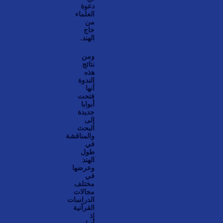
دعوة
العلماء
من
خاج
الهند.
ومن
نتائج
هذه
الندوة
أنها
فتحت
أبوابا
جديدة
إلى
البحث
والمناقشة
في
طول
الهند
وعرضها
في
مختلف
مجالات
الدراسات
القرآنية
إذ