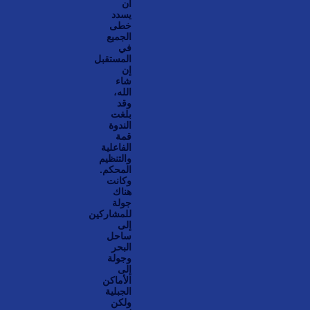
أن
يسدد
خطى
الجميع
في
المستقبل
إن
شاء
الله،
وقد
بلغت
الندوة
قمة
الفاعلية
والتنظيم
المحكم.
وكانت
هناك
جولة
للمشاركين
إلى
ساحل
البحر
وجولة
إلى
الأماكن
الجبلية
ولكن