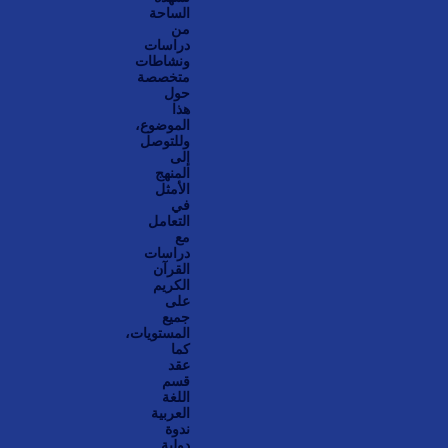
الساحة
من
دراسات
ونشاطات
متخصصة
حول
هذا
الموضوع،
وللتوصل
إلى
المنهج
الأمثل
في
التعامل
مع
دراسات
القرآن
الكريم
على
جميع
المستويات،
كما
عقد
قسم
اللغة
العربية
ندوة
دولية