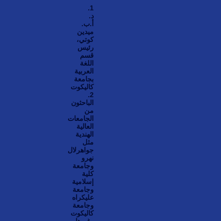
1.
د.
أ.ب.
ميدين
كوتي،
رئيس
قسم
اللغة
العربية
بجامعة
كاليكوت
2.
الباحثون
من
الجامعات
العالية
الهندية
مثل
جواهرلال
نهرو
وجامعة
كلية
إسلامية
وجامعة
عليكراه
وجامعة
كاليكوت
وغيرها