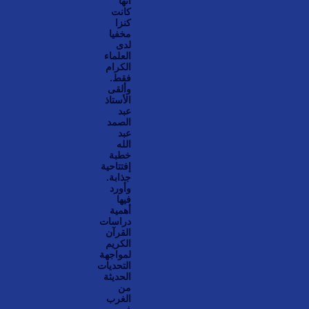
أنها
كانت
كنزا
مخفيا
لدى
العلماء
الكرام
فقط.
وألقى
الأستاذ
عبد
الصمد
عبد
الله
خطبة
إفتتاحية
جذابة.
وأورد
فيها
أهمية
دراسات
القرآن
الكريم
لمواجهة
التحديات
الحديثة
من
الغرب