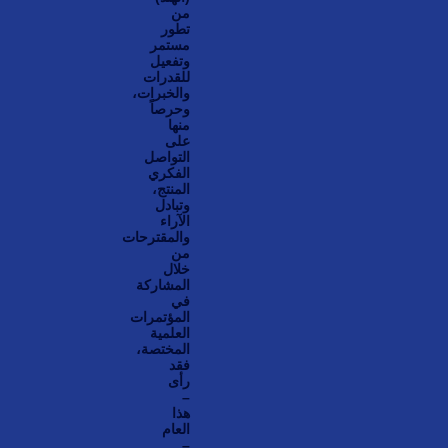
من
تطور
مستمر
وتفعيل
للقدرات
والخبرات،
وحرصاً
منها
على
التواصل
الفكري
المنتج،
وتبادل
الآراء
والمقترحات
من
خلال
المشاركة
في
المؤتمرات
العلمية
المختصة،
فقد
رأى
–
هذا
العام
–