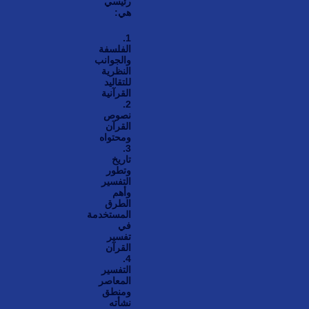
رئيسي
هي:
1.
الفلسفة
والجوانب
النظرية
للتقاليد
القرآنية
2.
نصوص
القرآن
ومحتواه
3.
تاريخ
وتطور
التفسير
وأهم
الطرق
المستخدمة
في
تفسير
القرآن
4.
التفسير
المعاصر
ومنطق
نشأته