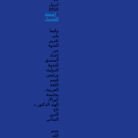
ابريل
2015
:
إضغط
للتحميل
وفيما
يلي
تقرير
الندوة
من
إعداد
المنسق
للندوة
الدولية،
ورئيس
قسم
اللغة
العربية،
بجامعة
كيرالا،
الهند الدكتور
د.
تاج
الدين
المناني
بسم
الله