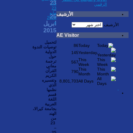
23
21-
الرقمي
23
–
مايو
الأرشيف
25
2015
»
ابريل
الأرشيف
2015
AE Visitor
لتحميل
86
Today
توصيات الندوة
الدولية
145
Yesterday
حول
This
ترجمة
567
Week
معاني
This
القرآن
790
Month
الكريم
وتفسيره
8,801,703
All Days
الذي
نظمها
قسم
اللغة
العربية
بجامعة كيرالا،
الهند
من
23
–
25