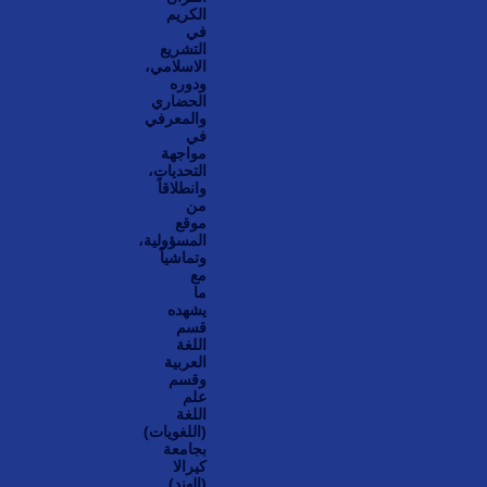
الكريم
في
التشريع
الاسلامي،
ودوره
الحضاري
والمعرفي
في
مواجهة
التحديات،
وانطلاقاً
من
موقع
المسؤولية،
وتماشياً
مع
ما
يشهده
قسم
اللغة
العربية
وقسم
علم
اللغة
(اللغويات)
بجامعة
كيرالا
(الهند)