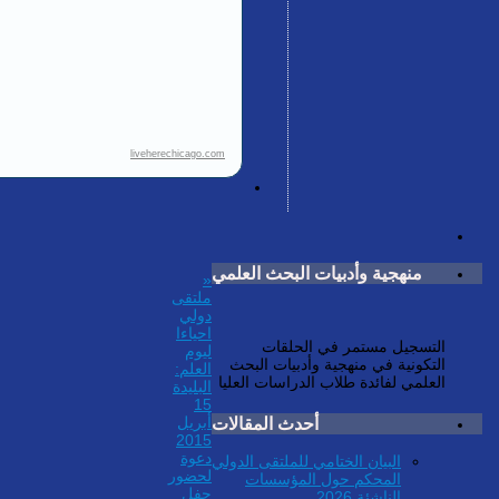
liveherechicago.com
منهجية وأدبيات البحث العلمي
«
ملتقى
دولي
التسجيل مستمر في الحلقات
احياءا
التكونية في منهجية وأدبيات البحث
ليوم
العلمي لفائدة طلاب الدراسات العليا
العلم:
. للاستفسار:
البليدة
secretariat@unscin.org
15
أحدث المقالات
أبريل
2015
دعوة
البيان الختامي للملتقى الدولي
لحضور
المحكم حول المؤسسات
حفل
الناشئة 2026