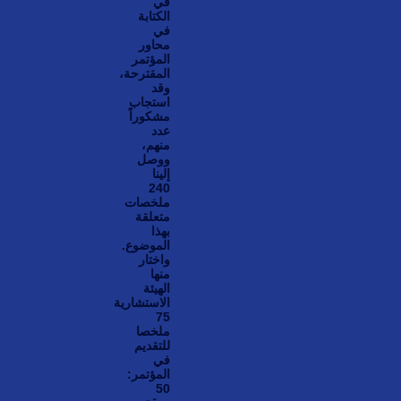
في
الكتابة
في
محاور
المؤتمر
المقترحة،
وقد
استجاب
مشكوراً
عدد
منهم،
ووصل
إلينا
240
ملخصات
متعلقة
بهذا
الموضوع.
واختار
منها
الهيئة
الاستشارية
75
ملخصا
للتقديم
في
المؤتمر:
50