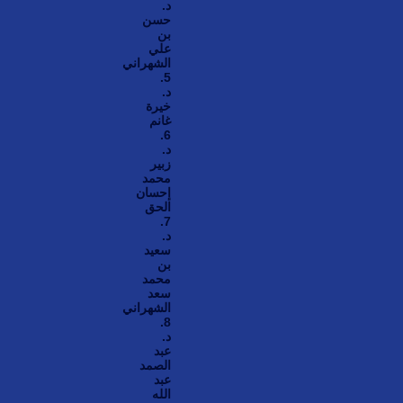
د.
حسن
بن
علي
الشهراني
5.
د.
خيرة
غانم
6.
د.
زبير
محمد
إحسان
الحق
7.
د.
سعيد
بن
محمد
سعد
الشهراني
8.
د.
عبد
الصمد
عبد
الله