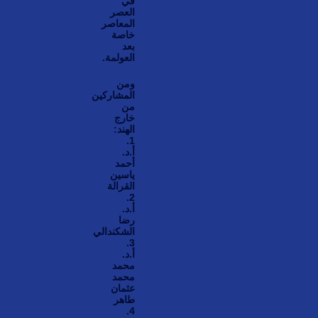
في
العصر
المعاصر
خاصة
بعد
العولمة.
ومن
المشاركين
من
خارج
الهند:
1.
أ.د.
أحمد
ياسين
القرالة
2.
أ.د.
رضا
الشكندالي
3.
أ.د.
محمد
محمد
عثمان
طاهر
4.