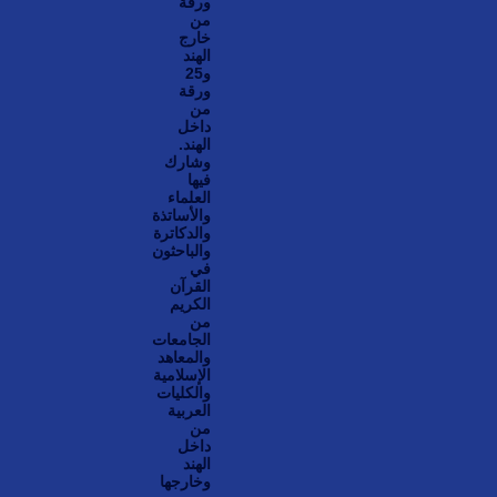
ورقة
من
خارج
الهند
و25
ورقة
من
داخل
الهند.
وشارك
فيها
العلماء
والأساتذة
والدكاترة
والباحثون
في
القرآن
الكريم
من
الجامعات
والمعاهد
الإسلامية
والكليات
العربية
من
داخل
الهند
وخارجها