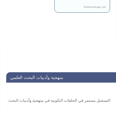
liveherechicago.com
منهجية وأدبيات البحث العلمي
التسجيل مستمر في الحلقات التكونية في منهجية وأدبيات البحث
العلمي لفائدة طلاب الدراسات العليا . للاستفسار:
secretariat@unscin.org