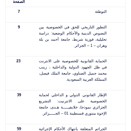
الصفحة
التوطئة
7
التطور التاريخي للحق في الخصوصية بين
9
النصوص الدينية والأحكام الوضعية: دراسة
تحليلية، فوزية شريط، جامعة أحمد بن بلة
وهران – 1 – الجزائر.
الحماية القانونية للخصوصية على الانترنت
23
في ظل الجهود الدولية والداخلية ، زينب
محمد جميل الضناوي، جامعة الملك فيصل،
المملكة العربية السعودية.
الإطار القانوني الدولي و الداخلي لحماية
39
الخصوصية على الانترنيت: التشريع
الجزائري نموذجا، خلايفيـــــة هـدى، جامعة
الإخوة منتوري قسنطينة 01 – الجـــــزائر.
الجرائم المتعلقة بانتهاك الأحكام الإجرائية
59