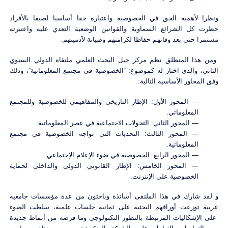
ونظرا لأهمية الحق في الخصوصية واعتباره حقا أساسيا لصيقا بالأفراد
حظرت كل الشرائع السماوية والقوانين الوضعية التعدي عليه واعتبرته
مستمرا حتى بعد وفاتهم حفاظا لكرامتهم وصيانة لآدميتهم.
ومن هذا المنطلق نظم مركز جيل البحث العلمي ملتقاه الدولي السنوي
الثاني، والذي اختار له كموضوع: “الخصوصية في مجتمع المعلوماتية”، وذلك
وفق المحاور الأساسية التالية:
— المحور الأول: الإطار التاريخي والمفاهيمي للخصوصية وللمجتمع
المعلوماتي.
— المحور الثاني: التحولات الاجتماعية في عصر المعلوماتية.
— المحور الثالث: التحديات التي تواجه الخصوصية في مجتمع
المعلوماتية.
— المحور الرابع: الخصوصية في ضوء الإعلام الإجتماعي.
— المحور الخامس: الإطار القانوني الدولي والداخلي لحماية
الخصوصية على الإنترنت.
و لقد شارك في هذا الملتقى أساتذة وباحثون من عدة مؤسسات جامعية
عربية توزعت أوراقهم البحثية على ثمانية جلسات علمية، سلطت الضوء
على الإشكاليات المرتبطة بالتطور التكنولوجي وما فرضه من أنماط جديدة