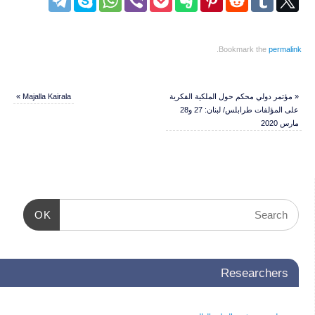
.
Bookmark the
permalink
«
مؤتمر دولي محكم حول الملكية الفكرية
Majalla Kairala
»
على المؤلفات طرابلس/ لبنان: 27 و28
مارس 2020
OK
Researchers
دعوة لحضور مؤتمر التعليم العالي جسر
تكنولوجي للابتكار وبناء مجتمعات
مستدامة