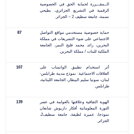
الــمقـــررة لحماية الحق في الخصوصية
الرقمية في التشريع الجزائري، بطيحي
نسمة، جامعة سطيف 2 – الجزائر.
حماية خصوصية مستخدمي مواقع التواصل
87
الاجتماعي على ضوء التشريعات في مملكة
البحرين، رائد محمد فليح النمر، الجامعة
الملكية للبنات / مملكة البحرين.
أثر استخدام تطبيق الواتساب على
107
العلاقات الاجتماعية: نموذج مدينة طرابلس-
لبنان، سونيا سليم البيطار، الجامعة اللبنانية،
طرابلس.
الهوية الثقافية وعلاقتها بالعولمة في عصر
139
الثورة المعلوماتية أفكار داريوش شايغان
نموذجا، عميرة لطيفة، جامعة سطيف2،
الجزائر.